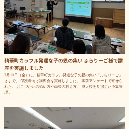
精華町カラフル発達な子の親の集い ふらりーご様で講
座を実施しました
7月10日（金）に、精華町カラフル発達な子の親の集い「ふらりーご」
さまで、 保護者向け講習会を実施しました。 事前アンケートで寄せら
れた、 おこづかいの始め方や両替の教え方、 成人後を見据えた予算管
理 ...