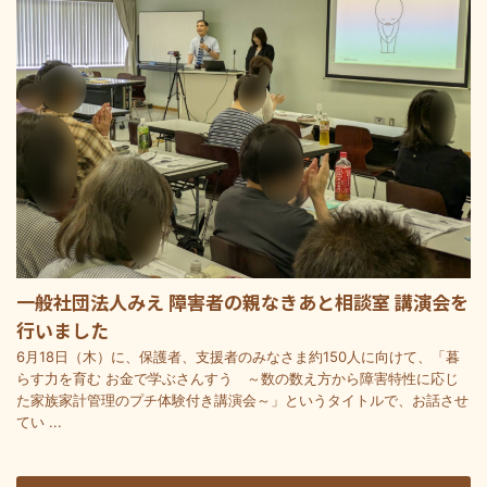
一般社団法人みえ 障害者の親なきあと相談室 講演会を
行いました
6月18日（木）に、保護者、支援者のみなさま約150人に向けて、「暮
らす力を育む お金で学ぶさんすう ～数の数え方から障害特性に応じ
た家族家計管理のプチ体験付き講演会～」というタイトルで、お話させ
てい ...