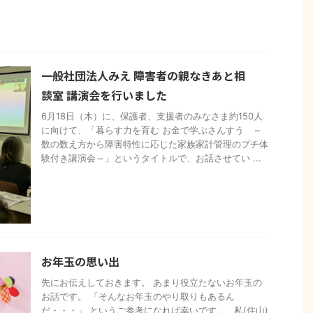
一般社団法人みえ 障害者の親なきあと相
談室 講演会を行いました
6月18日（木）に、保護者、支援者のみなさま約150人
に向けて、「暮らす力を育む お金で学ぶさんすう ～
数の数え方から障害特性に応じた家族家計管理のプチ体
験付き講演会～」というタイトルで、お話させてい ...
お年玉の思い出
先にお伝えしておきます。 あまり役立たないお年玉の
お話です。 「そんなお年玉のやり取りもあるん
だ・・・」 というご参考になれば幸いです。 私(住山)