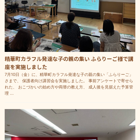
精華町カラフル発達な子の親の集い ふらりーご様で講
座を実施しました
7月10日（金）に、精華町カラフル発達な子の親の集い「ふらりーご」
さまで、 保護者向け講習会を実施しました。 事前アンケートで寄せら
れた、 おこづかいの始め方や両替の教え方、 成人後を見据えた予算管
理 ...