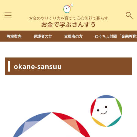
お金のやりくり力を育てて安心笑顔で暮らす
お金で学ぶさんすう
教室案内
保護者の方
支援者の方
ゆうちょ財団 「金融教育
HOME
>
okane-sansuu
okane-sansuu