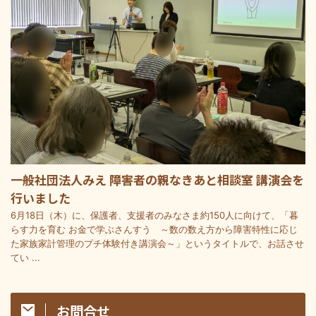
一般社団法人みえ 障害者の親なきあと相談室 講演会を
行いました
6月18日（木）に、保護者、支援者のみなさま約150人に向けて、「暮
らす力を育む お金で学ぶさんすう ～数の数え方から障害特性に応じ
た家族家計管理のプチ体験付き講演会～」というタイトルで、お話させ
てい ...
お問合せ