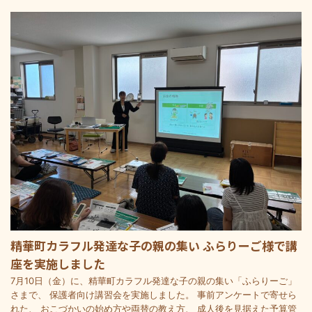
精華町カラフル発達な子の親の集い ふらりーご様で講
座を実施しました
7月10日（金）に、精華町カラフル発達な子の親の集い「ふらりーご」
さまで、 保護者向け講習会を実施しました。 事前アンケートで寄せら
れた、 おこづかいの始め方や両替の教え方、 成人後を見据えた予算管