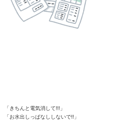
「きちんと電気消して!!!」
「お水出しっぱなししないで!!」