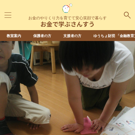
お金のやりくり力を育てて安心笑顔で暮らす
お金で学ぶさんすう
教室案内
保護者の方
支援者の方
ゆうちょ財団 「金融教育