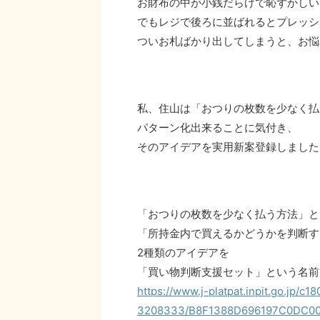
お財布の中が小銭だらけで恥ずかしい
でもレジで後ろに並ばれるとプレッシ
ついお札ばかり出してしまうと、お悩
私、住山は「おつりの枚数を少なく払
パターン化出来ることに気付き、
そのアイデアを実用新案登録しました
「おつりの枚数を少なく払う方法」と
「所持金内で買えるかどうかを判断す
2種類のアイデアを
「買い物判断支援セット」という名前
https://www.j-platpat.inpit.go.jp/c1
3208333/B8F1388D696197C0DC0