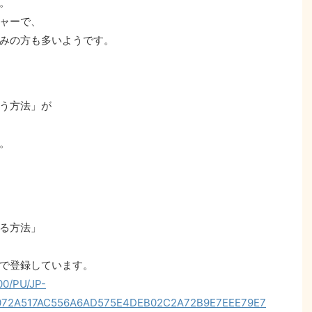
。
ャーで、
みの方も多いようです。
う方法」が
。
る方法」
で登録しています。
800/PU/JP-
072A517AC556A6AD575E4DEB02C2A72B9E7EEE79E7