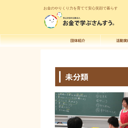
お金のやりくり力を育てて安心笑顔で暮らす
団体紹介
活動実
HOME
>
未分類
>
未分類