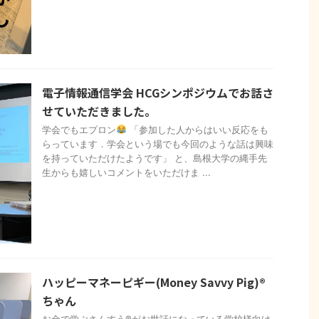
電子情報通信学会 HCGシンポジウムでお話さ
せていただきました。
学会でもエプロン
「参加した人からはいい反応をも
らっています．学会という場でも今回のような話は興味
を持っていただけたようです」 と、島根大学の縄手先
生からも嬉しいコメントをいただけま ...
ハッピーマネーピギー(Money Savvy Pig)®︎
ちゃん
お金で学ぶさんすう®︎がお世話になっている学校様向け