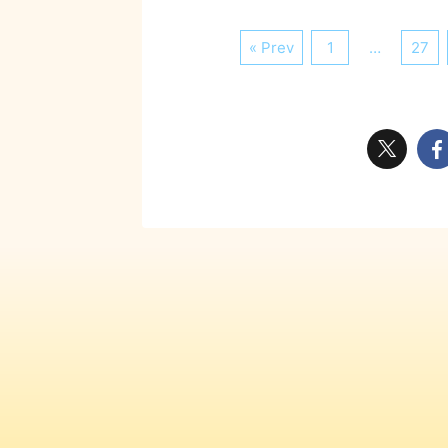
« Prev
1
…
27