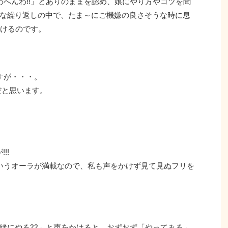
わへんわ!!」とありのままを認め、娘にやり方やコツを聞
な繰り返しの中で、たま～にご機嫌の良さそうな時に息
かけるのです。
すが・・・。
だと思います。
!!
というオーラが満載なので、私も声をかけず見て見ぬフリを
緒にやる??」と声をかけると、おずおず「やってみる」