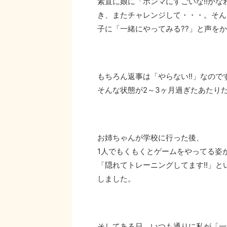
素直に娘に「ホンマにすごいな!!かな
き、またチャレンジして・・・。そん
子に「一緒にやってみる??」と声を
もちろん返事は「やらない!!」なので
そんな状態が2～3ヶ月過ぎたあたり
お姉ちゃんが学校に行った後、
1人でもくもくとゲームをやってる姿が!
「隠れてトレーニングしてます!!」
しました。
そしてある日、いつも通りに私が「一